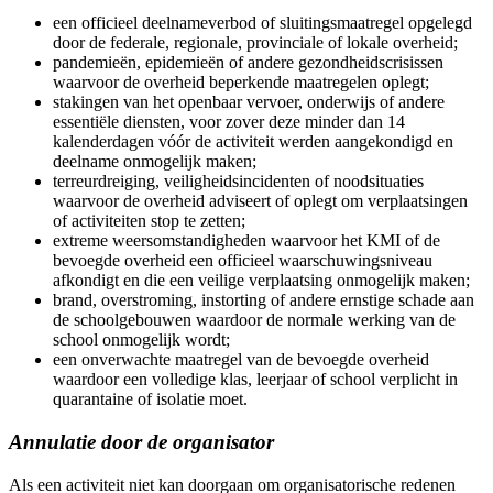
een officieel deelnameverbod of sluitingsmaatregel opgelegd
door de federale, regionale, provinciale of lokale overheid;
pandemieën, epidemieën of andere gezondheidscrisissen
waarvoor de overheid beperkende maatregelen oplegt;
stakingen van het openbaar vervoer, onderwijs of andere
essentiële diensten, voor zover deze minder dan 14
kalenderdagen vóór de activiteit werden aangekondigd en
deelname onmogelijk maken;
terreurdreiging, veiligheidsincidenten of noodsituaties
waarvoor de overheid adviseert of oplegt om verplaatsingen
of activiteiten stop te zetten;
extreme weersomstandigheden waarvoor het KMI of de
bevoegde overheid een officieel waarschuwingsniveau
afkondigt en die een veilige verplaatsing onmogelijk maken;
brand, overstroming, instorting of andere ernstige schade aan
de schoolgebouwen waardoor de normale werking van de
school onmogelijk wordt;
een onverwachte maatregel van de bevoegde overheid
waardoor een volledige klas, leerjaar of school verplicht in
quarantaine of isolatie moet.
Annulatie door de organisator
Als een activiteit niet kan doorgaan om organisatorische redenen