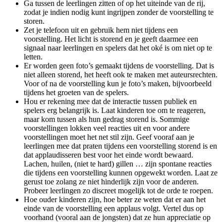
Ga tussen de leerlingen zitten of op het uiteinde van de rij,
zodat je indien nodig kunt ingrijpen zonder de voorstelling te
storen.
Zet je telefoon uit en gebruik hem niet tijdens een
voorstelling. Het licht is storend en je geeft daarmee een
signaal naar leerlingen en spelers dat het oké is om niet op te
letten.
Er worden geen foto’s gemaakt tijdens de voorstelling. Dat is
niet alleen storend, het heeft ook te maken met auteursrechten.
Voor of na de voorstelling kun je foto’s maken, bijvoorbeeld
tijdens het groeten van de spelers.
Hou er rekening mee dat de interactie tussen publiek en
spelers erg belangrijk is. Laat kinderen toe om te reageren,
maar kom tussen als hun gedrag storend is. Sommige
voorstellingen lokken veel reacties uit en voor andere
voorstellingen moet het net stil zijn. Geef vooraf aan je
leerlingen mee dat praten tijdens een voorstelling storend is en
dat applaudisseren best voor het einde wordt bewaard.
Lachen, huilen, (niet te hard) gillen … zijn spontane reacties
die tijdens een voorstelling kunnen opgewekt worden. Laat ze
gerust toe zolang ze niet hinderlijk zijn voor de anderen.
Probeer leerlingen zo discreet mogelijk tot de orde te roepen.
Hoe ouder kinderen zijn, hoe beter ze weten dat er aan het
einde van de voorstelling een applaus volgt. Vertel dus op
voorhand (vooral aan de jongsten) dat ze hun appreciatie op