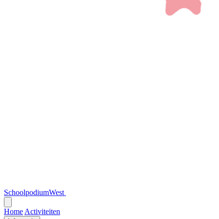
SchoolpodiumWest
Open
menu
Home
Activiteiten