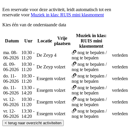
Een reservatie voor deze activiteit, leidt automatisch tot een
reservatie voor
Muziek in klas: RUIS mini klasmoment
Kies één van de onderstaande data
Muziek in klas:
Vrije
Datum
Uur
Locatie
RUIS mini
Reser
plaatsen
klasmoment
ma. 08-
10:30 -
nog te bepalen /
De Zeyp
4
verleden
06-2026
11:20
nog te bepalen
di. 09-
10:30 -
nog te bepalen /
De Zeyp
volzet
verleden
06-2026
11:20
nog te bepalen
do. 11-
10:30 -
nog te bepalen /
Essegem
volzet
verleden
06-2026
11:20
nog te bepalen
do. 11-
13:30 -
nog te bepalen /
Essegem
volzet
verleden
06-2026
14:20
nog te bepalen
vr. 12-
10:30 -
nog te bepalen /
Essegem
volzet
verleden
06-2026
11:20
nog te bepalen
vr. 12-
13:30 -
nog te bepalen /
Essegem
volzet
verleden
06-2026
14:20
nog te bepalen
< terug naar overzicht activiteiten