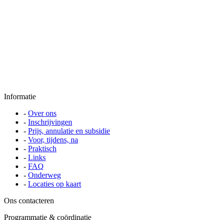
Informatie
-
Over ons
-
Inschrijvingen
-
Prijs, annulatie en subsidie
-
Voor, tijdens, na
-
Praktisch
-
Links
-
FAQ
-
Onderweg
-
Locaties op kaart
Ons contacteren
Programmatie & coördinatie