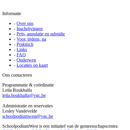
Informatie
-
Over ons
-
Inschrijvingen
-
Prijs, annulatie en subsidie
-
Voor, tijdens, na
-
Praktisch
-
Links
-
FAQ
-
Onderweg
-
Locaties op kaart
Ons contacteren
Programmatie & coördinatie
Leila Boukhalfa
leila.boukhalfa@vgc.be
Administratie en reservaties
Lesley Vandevelde
schoolpodiumwest@vgc.be
SchoolpodiumWest is een initiatief van de gemeenschapscentra