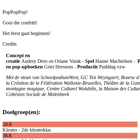
PopPopPop!
Gooi die confetti!
Het feest gaat beginnen!
Credits
Concept en
creatie
Audrey Dero en Oriane Varak -
Spel
Hanne Machielsen -
P
en pop-upboeken
Griet Herssens -
Productie
Pudding vzw
Met de steun van SchoolpodiumWest, GC Ten Weyngaert, Bourse d
la Création de la Fédération Wallonie-Bruxelles, Théâtre de la Gu
montagne magique, Centre Culturel Wolubilis, la Maison des Culture
Cohésion Sociale de Molenbeek
Doelgroep(en):
2KK
Kleuter - 2de kleuterklas
3KK