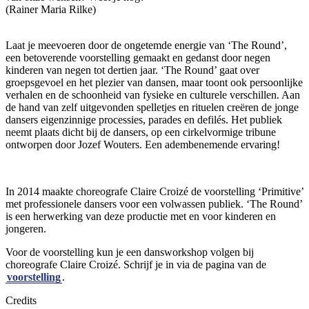
(Rainer Maria Rilke)
Laat je meevoeren door de ongetemde energie van ‘The Round’,
een betoverende voorstelling gemaakt en gedanst door negen
kinderen van negen tot dertien jaar. ‘The Round’ gaat over
groepsgevoel en het plezier van dansen, maar toont ook persoonlijke
verhalen en de schoonheid van fysieke en culturele verschillen. Aan
de hand van zelf uitgevonden spelletjes en rituelen creëren de jonge
dansers eigenzinnige processies, parades en defilés. Het publiek
neemt plaats dicht bij de dansers, op een cirkelvormige tribune
ontworpen door Jozef Wouters. Een adembenemende ervaring!
In 2014 maakte choreografe Claire Croizé de voorstelling ‘Primitive’
met professionele dansers voor een volwassen publiek. ‘The Round’
is een herwerking van deze productie met en voor kinderen en
jongeren.
Voor de voorstelling kun je een dansworkshop volgen bij
choreografe Claire Croizé. Schrijf je in via de pagina van de
voorstelling
.
Credits