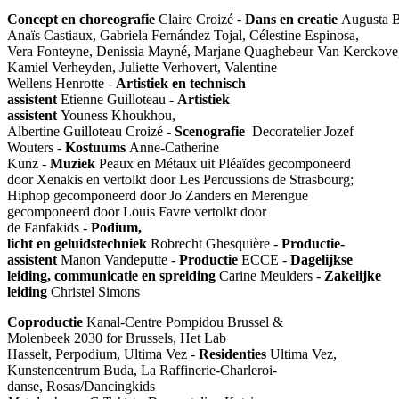
Concept en choreografie
Claire Croizé -
Dans en creatie
Augusta B
Anaïs Castiaux, Gabriela Fernández Tojal, Célestine Espinosa,
Vera Fonteyne, Denissia Mayné, Marjane Quaghebeur Van Kerckove
Kamiel Verheyden, Juliette Verhovert, Valentine
Wellens Henrotte -
Artistiek en technisch
assistent
Etienne Guilloteau -
Artistiek
assistent
Youness Khoukhou,
Albertine Guilloteau Croizé -
Scenografie
Decoratelier Jozef
Wouters -
Kostuums
Anne-Catherine
Kunz -
Muziek
Peaux en Métaux uit Pléaïdes gecomponeerd
door Xenakis en vertolkt door Les Percussions de Strasbourg;
Hiphop gecomponeerd door Jo Zanders en Merengue
gecomponeerd door Louis Favre vertolkt door
de Fanfakids -
Podium,
licht en geluidstechniek
Robrecht Ghesquière -
Productie-
assistent
Manon Vandeputte -
Productie
ECCE -
Dagelijkse
leiding, communicatie en spreiding
Carine Meulders -
Zakelijke
leiding
Christel Simons
Coproductie
Kanal-Centre Pompidou Brussel &
Molenbeek 2030 for Brussels, Het Lab
Hasselt, Perpodium, Ultima Vez -
Residenties
Ultima Vez,
Kunstencentrum Buda, La Raffinerie-Charleroi-
danse, Rosas/Dancingkids