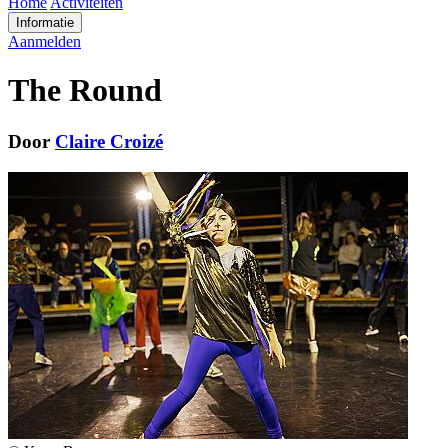
Home
Activiteiten
Informatie
Aanmelden
The Round
Door
Claire Croizé