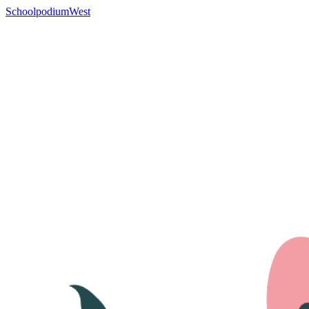
SchoolpodiumWest