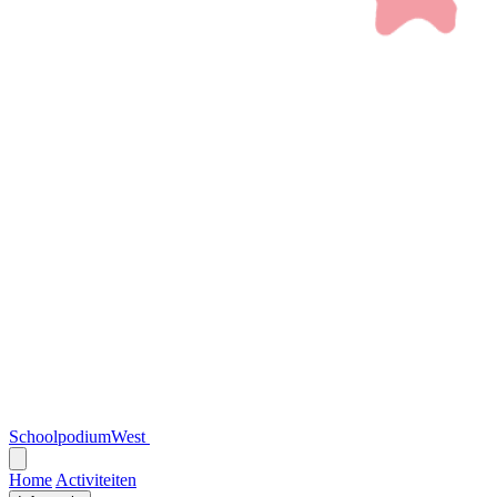
SchoolpodiumWest
Open
menu
Home
Activiteiten