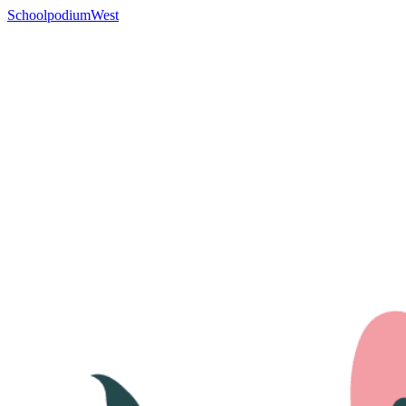
SchoolpodiumWest