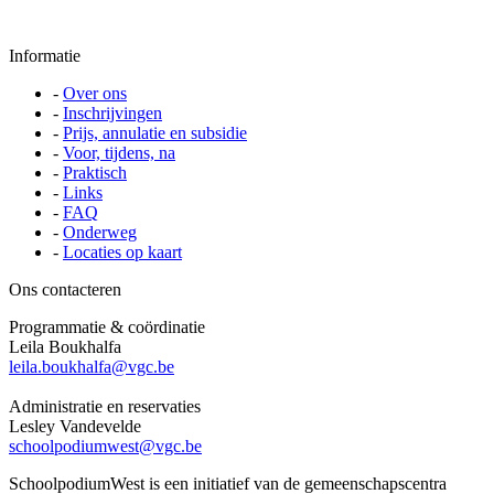
Informatie
-
Over ons
-
Inschrijvingen
-
Prijs, annulatie en subsidie
-
Voor, tijdens, na
-
Praktisch
-
Links
-
FAQ
-
Onderweg
-
Locaties op kaart
Ons contacteren
Programmatie & coördinatie
Leila Boukhalfa
leila.boukhalfa@vgc.be
Administratie en reservaties
Lesley Vandevelde
schoolpodiumwest@vgc.be
SchoolpodiumWest is een initiatief van de gemeenschapscentra