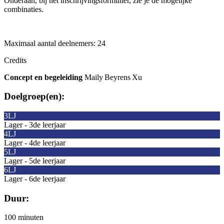
Onderaan, bij het inschrijvingsformulier, zie je de mogelijke
combinaties.
Maximaal aantal deelnemers:
24
Credits
Concept en begeleiding
Maily
Beyrens
Xu
Doelgroep(en):
3LJ
Lager - 3de leerjaar
4LJ
Lager - 4de leerjaar
5LJ
Lager - 5de leerjaar
6LJ
Lager - 6de leerjaar
Duur:
100 minuten