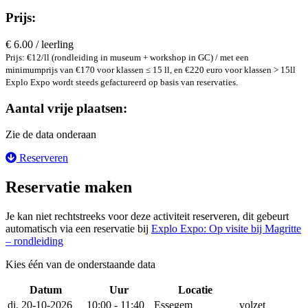
Prijs:
€ 6.00 / leerling
Prijs: €12/ll (rondleiding in museum + workshop in GC) / met een
minimumprijs van €170 voor klassen ≤ 15 ll, en €220 euro voor klassen > 15ll
Explo Expo wordt steeds gefactureerd op basis van reservaties.
Aantal vrije plaatsen:
Zie de data onderaan
Reserveren
Reservatie maken
Je kan niet rechtstreeks voor deze activiteit reserveren, dit gebeurt
automatisch via een reservatie bij
Explo Expo: Op visite bij Magritte
– rondleiding
Kies één van de onderstaande data
Datum
Uur
Locatie
Reserveer
di. 20-10-2026
10:00 - 11:40
Essegem
volzet