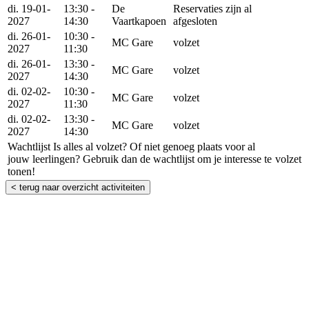
di. 19-01-
13:30 -
De
Reservaties zijn al
2027
14:30
Vaartkapoen
afgesloten
di. 26-01-
10:30 -
MC Gare
volzet
2027
11:30
di. 26-01-
13:30 -
MC Gare
volzet
2027
14:30
di. 02-02-
10:30 -
MC Gare
volzet
2027
11:30
di. 02-02-
13:30 -
MC Gare
volzet
2027
14:30
Wachtlijst
Is alles al volzet? Of niet genoeg plaats voor al
jouw leerlingen? Gebruik dan de wachtlijst om je interesse te
volzet
tonen!
< terug naar overzicht activiteiten