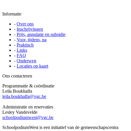
Informatie
-
Over ons
-
Inschrijvingen
-
Prijs, annulatie en subsidie
-
Voor, tijdens, na
-
Praktisch
-
Links
-
FAQ
-
Onderweg
-
Locaties op kaart
Ons contacteren
Programmatie & coördinatie
Leila Boukhalfa
leila.boukhalfa@vgc.be
Administratie en reservaties
Lesley Vandevelde
schoolpodiumwest@vgc.be
SchoolpodiumWest is een initiatief van de gemeenschapscentra