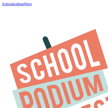
SchoolpodiumWest