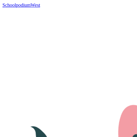
SchoolpodiumWest