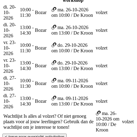
workshop
di. 20-
10:00 -
ma. 26-10-2026
10-
Bozar
volzet
11:30
om 10:00 / De Kroon
2026
di. 20-
13:00 -
ma. 26-10-2026
10-
Bozar
volzet
14:30
om 13:00 / De Kroon
2026
vr. 23-
10:00 -
do. 29-10-2026
10-
Bozar
volzet
11:30
om 10:00 / De Kroon
2026
vr. 23-
13:00 -
do. 29-10-2026
10-
Bozar
volzet
14:30
om 13:00 / De Kroon
2026
di. 27-
10:00 -
ma. 09-11-2026
10-
Bozar
volzet
11:30
om 10:00 / De Kroon
2026
di. 27-
13:00 -
ma. 09-11-2026
10-
Bozar
volzet
14:30
om 13:00 / De Kroon
2026
ma. 26-
Wachtlijst
Is alles al volzet? Of niet genoeg
10-2026 om
plaats voor al jouw leerlingen? Gebruik dan de
volzet
10:00 / De
wachtlijst om je interesse te tonen!
Kroon
< terug naar overzicht activiteiten