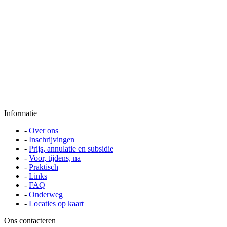
Informatie
-
Over ons
-
Inschrijvingen
-
Prijs, annulatie en subsidie
-
Voor, tijdens, na
-
Praktisch
-
Links
-
FAQ
-
Onderweg
-
Locaties op kaart
Ons contacteren