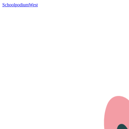
SchoolpodiumWest