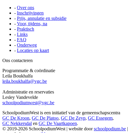
-
Over ons
-
Inschrijvingen
-
Prijs, annulatie en subsidie
-
Voor, tijdens, na
-
Praktisch
-
Links
-
FAQ
-
Onderweg
-
Locaties op kaart
Ons contacteren
Programmatie & coördinatie
Leila Boukhalfa
leila.boukhalfa@vgc.be
Administratie en reservaties
Lesley Vandevelde
schoolpodiumwest@vgc.be
SchoolpodiumWest is een initiatief van de gemeenschapscentra
GC De Kroon
,
GC De Platoo
,
GC De Zeyp
,
GC Essegem
,
GC Nekkersdal
en
GC De Vaartkapoen
.
© 2019-2026 SchoolpodiumWest | website door
schoolpodium.be
|