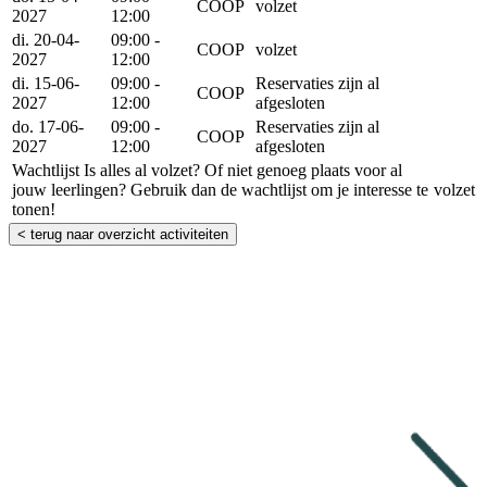
COOP
volzet
2027
12:00
di. 20-04-
09:00 -
COOP
volzet
2027
12:00
di. 15-06-
09:00 -
Reservaties zijn al
COOP
2027
12:00
afgesloten
do. 17-06-
09:00 -
Reservaties zijn al
COOP
2027
12:00
afgesloten
Wachtlijst
Is alles al volzet? Of niet genoeg plaats voor al
jouw leerlingen? Gebruik dan de wachtlijst om je interesse te
volzet
tonen!
< terug naar overzicht activiteiten