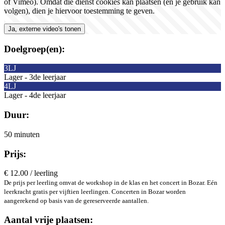
of Vimeo). Omdat die dienst cookies kan plaatsen (en je gebruik kan
volgen), dien je hiervoor toestemming te geven.
Ja, externe video's tonen
Doelgroep(en):
3LJ
Lager - 3de leerjaar
4LJ
Lager - 4de leerjaar
Duur:
50 minuten
Prijs:
€ 12.00 / leerling
De prijs per leerling omvat de workshop in de klas en het concert in Bozar. Eén
leerkracht gratis per vijftien leerlingen. Concerten in Bozar worden
aangerekend op basis van de gereserveerde aantallen.
Aantal vrije plaatsen: