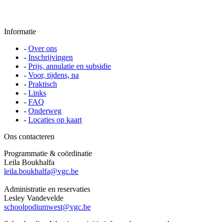
Informatie
-
Over ons
-
Inschrijvingen
-
Prijs, annulatie en subsidie
-
Voor, tijdens, na
-
Praktisch
-
Links
-
FAQ
-
Onderweg
-
Locaties op kaart
Ons contacteren
Programmatie & coördinatie
Leila Boukhalfa
leila.boukhalfa@vgc.be
Administratie en reservaties
Lesley Vandevelde
schoolpodiumwest@vgc.be