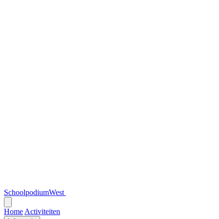
SchoolpodiumWest
Open
menu
Home
Activiteiten