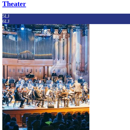
Theater
5LJ
6LJ