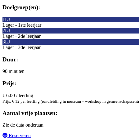
Doelgroep(en):
1LJ
Lager - 1ste leerjaar
2LJ
Lager - 2de leerjaar
3LJ
Lager - 3de leerjaar
Duur:
90 minuten
Prijs:
€ 6.00 / leerling
Prijs: € 12 per leerling (rondleiding in museum + workshop in gemeenschapscentr
Aantal vrije plaatsen:
Zie de data onderaan
Reserveren