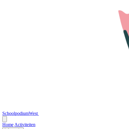
SchoolpodiumWest
Open
menu
Home
Activiteiten